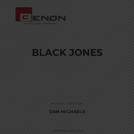
Menu pr
Mais informa
BLACK JONES
ARTIGO ANTERIOR
DAN MICHAELS
PRÓXIMO ARTIGO