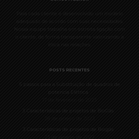
Para cada cliente é desenvolvido um modelo
adequado de acordo com suas necessidades.
Nossa equipe trabalha em estreita ligação com
o cliente, de forma transparente valorizando a
ética nas relações.
POSTS RECENTES
5 passos para a Substituição de quadros de
potencia Elétrica
17 de fevereiro de 2023
3 Características de projetos de BioGás
28 de janeiro de 2023
3 Características de projetos de Biogás
23 de janeiro de 2023